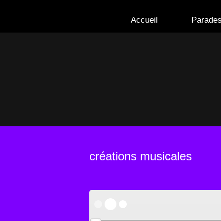
Accueil
Parade
créations musicales