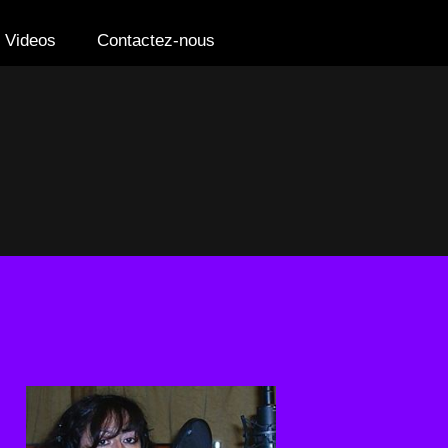
 Videos
Contactez-nous