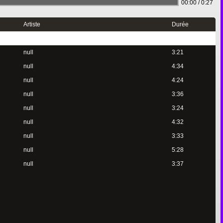
00:00
/
0:27
Artiste
Durée
null
0:27
null
3:21
null
4:34
null
4:24
null
3:36
null
3:24
null
4:32
null
3:33
null
5:28
null
3:37